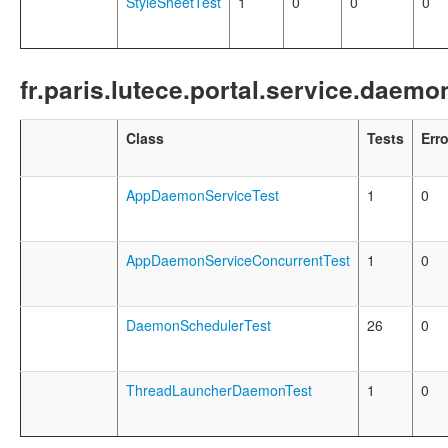
StyleSheetTest
1
0
0
0
fr.paris.lutece.portal.service.daemo
Class
Tests
Err
AppDaemonServiceTest
1
0
AppDaemonServiceConcurrentTest
1
0
DaemonSchedulerTest
26
0
ThreadLauncherDaemonTest
1
0