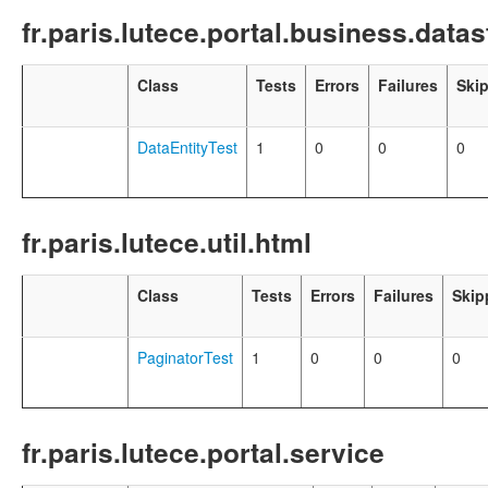
fr.paris.lutece.portal.business.datas
Class
Tests
Errors
Failures
Ski
DataEntityTest
1
0
0
0
fr.paris.lutece.util.html
Class
Tests
Errors
Failures
Skip
PaginatorTest
1
0
0
0
fr.paris.lutece.portal.service