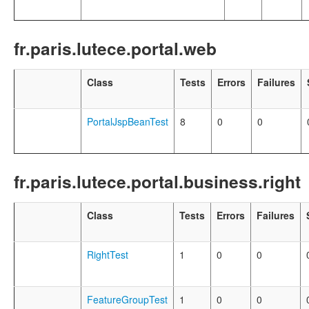
fr.paris.lutece.portal.web
Class
Tests
Errors
Failures
PortalJspBeanTest
8
0
0
fr.paris.lutece.portal.business.right
Class
Tests
Errors
Failures
RightTest
1
0
0
FeatureGroupTest
1
0
0