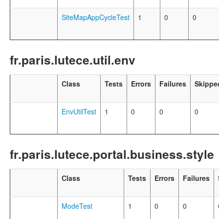
SiteMapAppCycleTest
1
0
0
fr.paris.lutece.util.env
Class
Tests
Errors
Failures
Skippe
EnvUtilTest
1
0
0
0
fr.paris.lutece.portal.business.style
Class
Tests
Errors
Failures
ModeTest
1
0
0