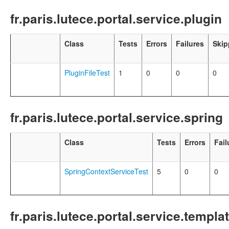
fr.paris.lutece.portal.service.plugin
Class
Tests
Errors
Failures
Skip
PluginFileTest
1
0
0
0
fr.paris.lutece.portal.service.spring
Class
Tests
Errors
Fail
SpringContextServiceTest
5
0
0
fr.paris.lutece.portal.service.templa