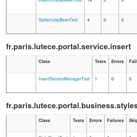
SystemJspBeanTest
4
0
0
fr.paris.lutece.portal.service.insert
Class
Tests
Errors
Fai
InsertServiceManagerTest
1
0
0
fr.paris.lutece.portal.business.style
Class
Tests
Errors
Failures
Ski