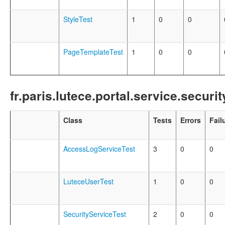
StyleTest
1
0
0
PageTemplateTest
1
0
0
fr.paris.lutece.portal.service.securit
Class
Tests
Errors
Fail
AccessLogServiceTest
3
0
0
LuteceUserTest
1
0
0
SecurityServiceTest
2
0
0