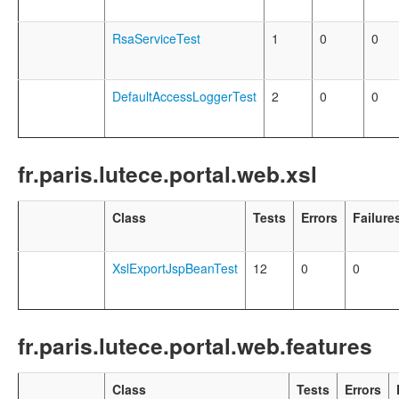
RsaServiceTest
1
0
0
DefaultAccessLoggerTest
2
0
0
fr.paris.lutece.portal.web.xsl
Class
Tests
Errors
Failure
XslExportJspBeanTest
12
0
0
fr.paris.lutece.portal.web.features
Class
Tests
Errors