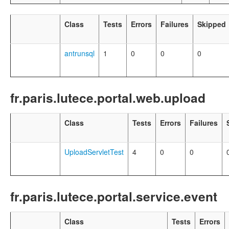
Class
Tests
Errors
Failures
Skipped
antrunsql
1
0
0
0
fr.paris.lutece.portal.web.upload
Class
Tests
Errors
Failures
UploadServletTest
4
0
0
fr.paris.lutece.portal.service.event
Class
Tests
Errors