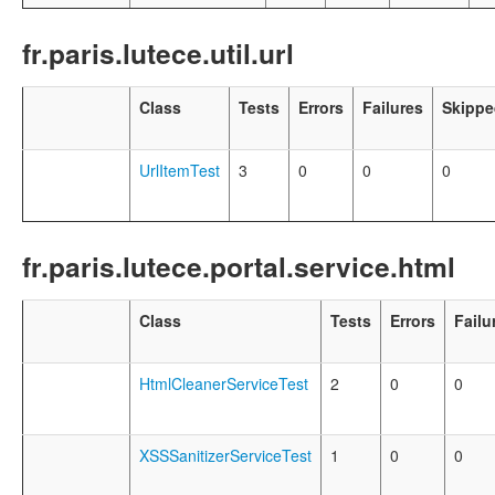
fr.paris.lutece.util.url
Class
Tests
Errors
Failures
Skippe
UrlItemTest
3
0
0
0
fr.paris.lutece.portal.service.html
Class
Tests
Errors
Failu
HtmlCleanerServiceTest
2
0
0
XSSSanitizerServiceTest
1
0
0