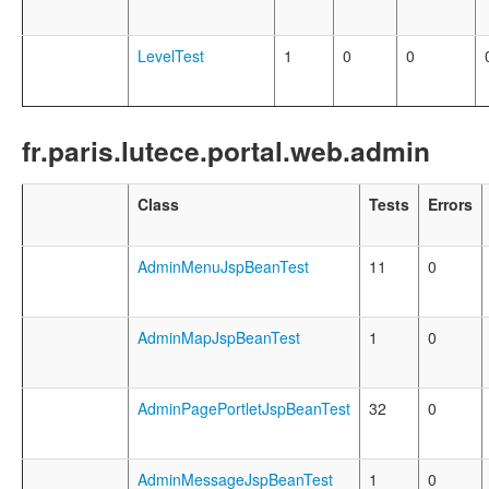
LevelTest
1
0
0
fr.paris.lutece.portal.web.admin
Class
Tests
Errors
AdminMenuJspBeanTest
11
0
AdminMapJspBeanTest
1
0
AdminPagePortletJspBeanTest
32
0
AdminMessageJspBeanTest
1
0