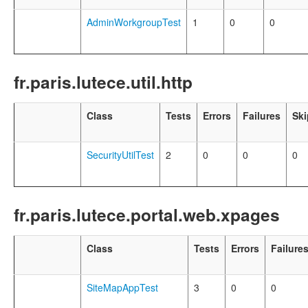
AdminWorkgroupTest
1
0
0
fr.paris.lutece.util.http
Class
Tests
Errors
Failures
Sk
SecurityUtilTest
2
0
0
0
fr.paris.lutece.portal.web.xpages
Class
Tests
Errors
Failure
SiteMapAppTest
3
0
0