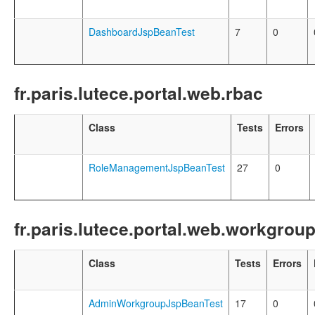
DashboardJspBeanTest
7
0
fr.paris.lutece.portal.web.rbac
Class
Tests
Errors
RoleManagementJspBeanTest
27
0
fr.paris.lutece.portal.web.workgrou
Class
Tests
Errors
AdminWorkgroupJspBeanTest
17
0