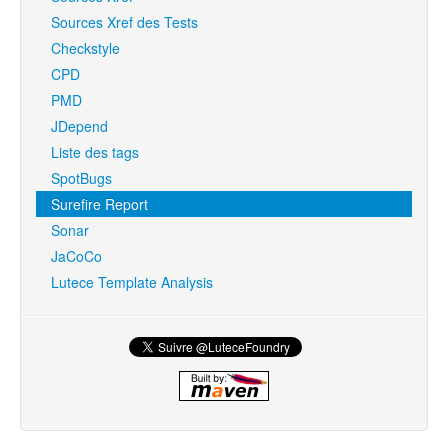
Sources Xref des Tests
Checkstyle
CPD
PMD
JDepend
Liste des tags
SpotBugs
Surefire Report
Sonar
JaCoCo
Lutece Template Analysis