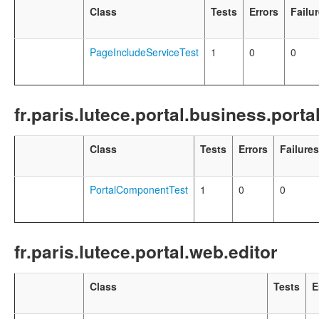
Class
Tests
Errors
Failu
PageIncludeServiceTest
1
0
0
fr.paris.lutece.portal.business.por
Class
Tests
Errors
Failures
PortalComponentTest
1
0
0
fr.paris.lutece.portal.web.editor
Class
Tests
E