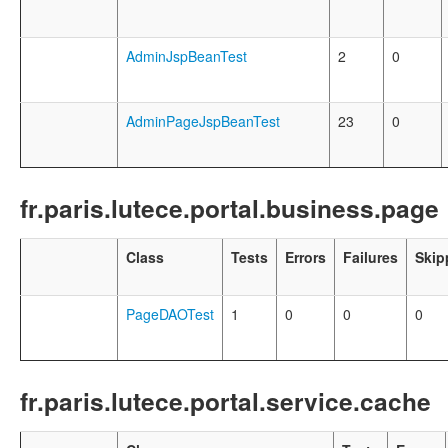
AdminJspBeanTest
2
0
AdminPageJspBeanTest
23
0
fr.paris.lutece.portal.business.page
Class
Tests
Errors
Failures
Skip
PageDAOTest
1
0
0
0
fr.paris.lutece.portal.service.cache