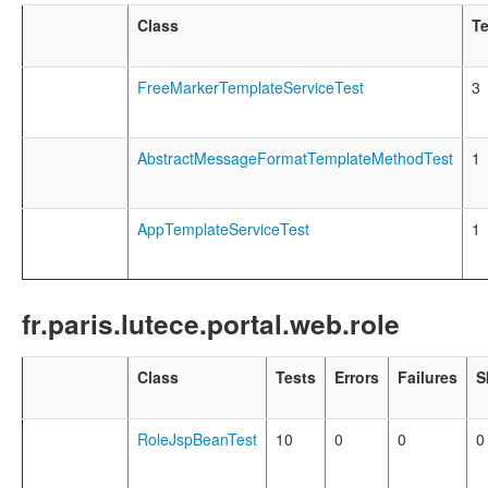
Class
Te
FreeMarkerTemplateServiceTest
3
AbstractMessageFormatTemplateMethodTest
1
AppTemplateServiceTest
1
fr.paris.lutece.portal.web.role
Class
Tests
Errors
Failures
S
RoleJspBeanTest
10
0
0
0