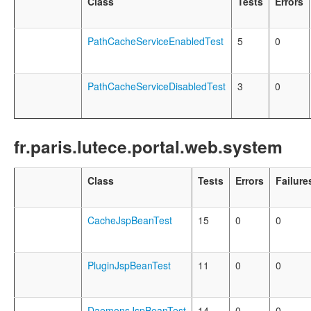
Class
Tests
Errors
PathCacheServiceEnabledTest
5
0
PathCacheServiceDisabledTest
3
0
fr.paris.lutece.portal.web.system
Class
Tests
Errors
Failure
CacheJspBeanTest
15
0
0
PluginJspBeanTest
11
0
0
DaemonsJspBeanTest
14
0
0