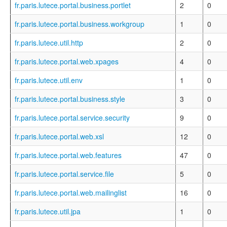
fr.paris.lutece.portal.business.portlet
2
0
fr.paris.lutece.portal.business.workgroup
1
0
fr.paris.lutece.util.http
2
0
fr.paris.lutece.portal.web.xpages
4
0
fr.paris.lutece.util.env
1
0
fr.paris.lutece.portal.business.style
3
0
fr.paris.lutece.portal.service.security
9
0
fr.paris.lutece.portal.web.xsl
12
0
fr.paris.lutece.portal.web.features
47
0
fr.paris.lutece.portal.service.file
5
0
fr.paris.lutece.portal.web.mailinglist
16
0
fr.paris.lutece.util.jpa
1
0