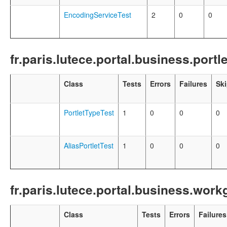
EncodingServiceTest
2
0
0
fr.paris.lutece.portal.business.portle
Class
Tests
Errors
Failures
Sk
PortletTypeTest
1
0
0
0
AliasPortletTest
1
0
0
0
fr.paris.lutece.portal.business.wor
Class
Tests
Errors
Failures