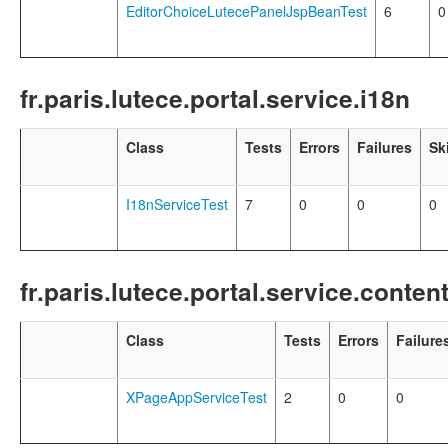
EditorChoiceLutecePanelJspBeanTest
6
0
fr.paris.lutece.portal.service.i18n
Class
Tests
Errors
Failures
Sk
I18nServiceTest
7
0
0
0
fr.paris.lutece.portal.service.conten
Class
Tests
Errors
Failure
XPageAppServiceTest
2
0
0