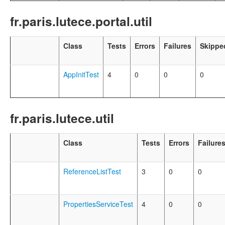
fr.paris.lutece.portal.util
Class
Tests
Errors
Failures
Skippe
AppInitTest
4
0
0
0
fr.paris.lutece.util
Class
Tests
Errors
Failure
ReferenceListTest
3
0
0
PropertiesServiceTest
4
0
0