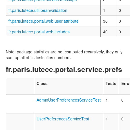
fr.paris.lutece.util.beanvalidation
1
0
fr.paris.lutece.portal.web.user.attribute
36
0
fr.paris.lutece.portal.web.includes
40
0
Note: package statistics are not computed recursively, they only
sum up all of its testsuites numbers.
fr.paris.lutece.portal.service.prefs
Class
Tests
Erro
AdminUserPreferencesServiceTest
1
0
UserPreferencesServiceTest
1
0