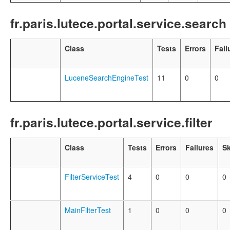
fr.paris.lutece.portal.service.search
Class
Tests
Errors
Fail
LuceneSearchEngineTest
11
0
0
fr.paris.lutece.portal.service.filter
Class
Tests
Errors
Failures
S
FilterServiceTest
4
0
0
0
MainFilterTest
1
0
0
0